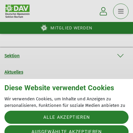
MITGLIED WERDEN
Sektion
Aktuelles
Diese Website verwendet Cookies
Weitere Links
Wir verwenden Cookies, um Inhalte und Anzeigen zu
personalisieren, Funktionen für soziale Medien anbieten zu
Sektion Bochum des Deutschen Alpenvereins e.V.
können und Zugriffe auf unsere Website zu analysieren.
ALLE AKZEPTIEREN
Außerdem geben wir Informationen zu Ihrer Verwendung
Normannenstr. 22
44793 Bochum
unserer Website an unsere Partner für soziale Medien,
Werbung und Analysen weiter. Unsere Partner führen diese
Telefon +49234504169
AUSGEWÄHLTE AKZEPTIEREN