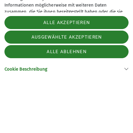
Informationen möglicherweise mit weiteren Daten
zusammen, die Sie ihnen bereitgestellt haben oder die sie
Sektion Bochum des Deutschen Alpenvereins e.V.
im Rahmen Ihrer Nutzung der Dienste gesammelt haben.
ALLE AKZEPTIEREN
Normannenstr. 22
44793 Bochum
SYSTEM
YOUTUBE VIDEOS
Telefon +49234504169
AUSGEWÄHLTE AKZEPTIEREN
Alles akzeptieren (Übertragung von Nutzerdaten und
ALLE ABLEHNEN
Impressum
Datenschutz
Datenschutz-Einstellungen
Cookies)
Cookie Beschreibung
Verwendete Cookies