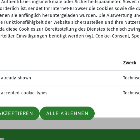
, Authentifizierungsmerkmale oder Sicherheitsparameter. Soweit
 oder die sportliche Unternehmung im Vordergrund.
orderlich ist, sendet Ihr Internet-Browser die Cookies sowie die 
denen sie anfänglich heruntergeladen wurden. Die Auswertung un
ie Funktionsfähigkeit der Website sicherzustellen und Ihre Nutzer
O, da diese Cookies zur Bereitsstellung des Dienstes technisch zw
rteilter Einwilligungen benötigt werden (vgl. Cookie-Consent, Spe
elles
Weitere Links
Zweck
Nachrichten aus dem DAV Hauptverb
-already-shown
Technis
Unsere Partnersektion Recklinghaus
Bochumer Kulturrat
-accepted-cookie-types
Technis
AKZEPTIEREN
ALLE ABLEHNEN
um