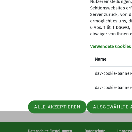
Nutzereinstellungen
Natur- und/oder Kulturerlebnis
Sektionswebsites erf
Server zurück, von 
ermöglicht es uns, d
6 Abs. 1 lit. f DSGV
etwaiger von Ihnen e
Verwendete Cookies
Sektion
Aktu
Name
Geschäftsstelle
dav-cookie-banner
Mitglied werden
dav-cookie-banner
ALLE AKZEPTIEREN
AUSGEWÄHLTE 
Datenschutz-Einstellungen
Datenschutz
Impress