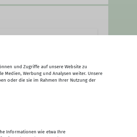
önnen und Zugriffe auf unsere Website zu
ale Medien, Werbung und Analysen weiter. Unsere
ben oder die sie im Rahmen Ihrer Nutzung der
nen dabei stark variieren. Die
he Informationen wie etwa Ihre
ibung steht das gemeinschaftliche