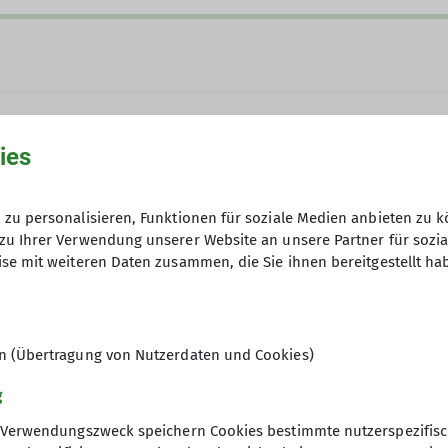
ies
ruesberg@dav-bochum.de
zu personalisieren, Funktionen für soziale Medien anbieten zu k
zu Ihrer Verwendung unserer Website an unsere Partner für sozi
se mit weiteren Daten zusammen, die Sie ihnen bereitgestellt ha
en (Übertragung von Nutzerdaten und Cookies)
g
gt ca. 20 km. Die Anforderungen an die Kondition kön
Verwendungszweck speichern Cookies bestimmte nutzerspezifisc
e anschließende Einkehr angeboten. Je nach Ausschre