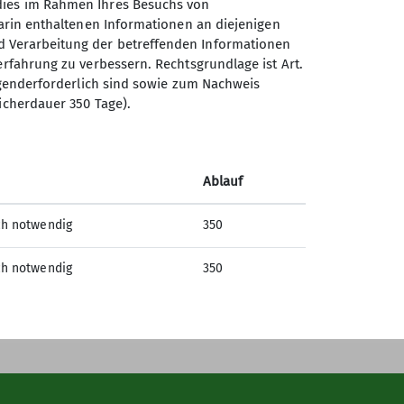
 dies im Rahmen Ihres Besuchs von
darin enthaltenen Informationen an diejenigen
d Verarbeitung der betreffenden Informationen
erfahrung zu verbessern. Rechtsgrundlage ist Art.
ingenderforderlich sind sowie zum Nachweis
icherdauer 350 Tage).
Sektion Bochum des
Deutschen Alpenvereins e.V.
Ablauf
Normannenstr. 22
and
44793 Bochum
ch notwendig
350
en
Telefon +49234504169
ch notwendig
350