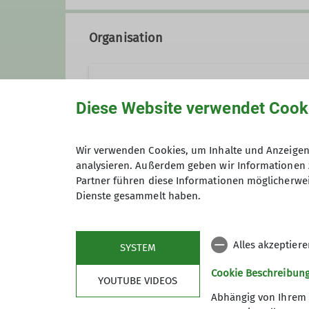
Organisation
Holger Rüsberg
Diese Website verwendet Cook
0179 20 11 871
holger.
Wir verwenden Cookies, um Inhalte und Anzeigen 
analysieren. Außerdem geben wir Informationen 
Gruppe
Partner führen diese Informationen möglicherwei
Dienste gesammelt haben.
Qualifikationen
TAGESWANDERUNG
Wanderleiter*in
Alles akzeptier
SYSTEM
Cookie Beschreibun
YOUTUBE VIDEOS
Die Länge der Wanderungen beträ
Abhängig von Ihrem 
Events werden mal mit, mal ohn