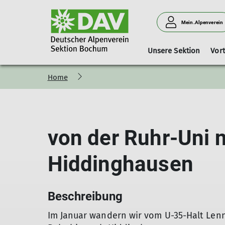
Mein.Alpenverein
Unsere Sektion
Vor
Home
Satzung
Kinder- und Jugendklettergruppe
Kletterstammtisch
Tourenformate
Vorstand und Beirat
Kurse&Touren
Gymnastik 60+
Programm
Mitgliedschaft
Freier Klettert
Akt
JDAV-Klettertreff
Vorstand
Mitglied werden
Pro
Beirat und Funktionäre
Mitgliedsbeiträge
von der Ruhr-Uni 
DAV-Familienmitglie
Informationen zur K
Hiddinghausen
Beschreibung
Im Januar wandern wir vom U-35-Halt Lenn