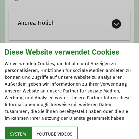
Andrea Frölich
a_froelich@gmx.de
Diese Website verwendet Cookies
Gruppe
Wir verwenden Cookies, um Inhalte und Anzeigen zu
personalisieren, Funktionen für soziale Medien anbieten zu
können und Zugriffe auf unsere Website zu analysieren.
HALBTAGESWANDERUNG
Außerdem geben wir Informationen zu Ihrer Verwendung
unserer Website an unsere Partner für soziale Medien,
Werbung und Analysen weiter. Unsere Partner führen diese
Informationen möglicherweise mit weiteren Daten
Die Länge der Wanderungen beträgt
zusammen, die Sie ihnen bereitgestellt haben oder die sie
ca. 15 km. Die Anforderungen an die
im Rahmen Ihrer Nutzung der Dienste gesammelt haben.
Kondition können dabei variieren. Je
nach Ausschreibung steht das
SYSTEM
YOUTUBE VIDEOS
gemeinschaftliche Natur- und/oder