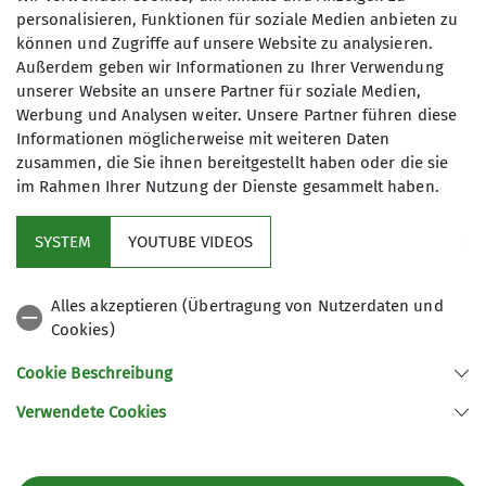
personalisieren, Funktionen für soziale Medien anbieten zu
können und Zugriffe auf unsere Website zu analysieren.
TAGESWANDERUNG
Außerdem geben wir Informationen zu Ihrer Verwendung
Qualifikationen
unserer Website an unsere Partner für soziale Medien,
Werbung und Analysen weiter. Unsere Partner führen diese
Wanderleiter*in
Informationen möglicherweise mit weiteren Daten
Die Länge der Wanderungen beträgt
zusammen, die Sie ihnen bereitgestellt haben oder die sie
ca. 20 km. Die Anforderungen an die
im Rahmen Ihrer Nutzung der Dienste gesammelt haben.
Kondition können dabei stark
variieren. Die Events werden mal mit,
SYSTEM
YOUTUBE VIDEOS
mal ohne anschließende Einkehr
Sektion
angeboten. Je nach Ausschreibung
Alles akzeptieren (Übertragung von Nutzerdaten und
steht das gemeinschaftliche Natur-
Cookies)
Aktuelles
und/oder Kulturerlebnis oder die
sportliche Unternehmung im
Cookie Beschreibung
Vordergrund.
Weitere Links
Verwendete Cookies
Sektion Bochum des Deutschen Alpenvereins e.V.