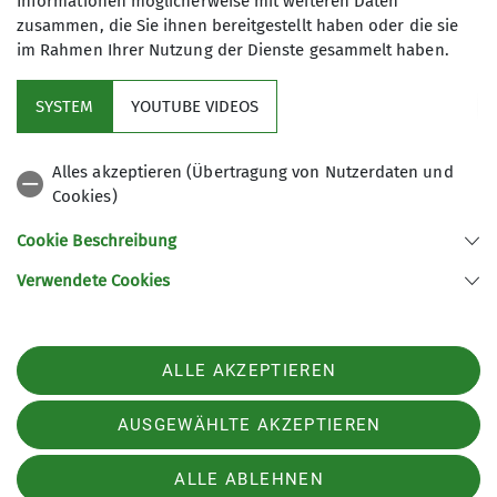
Informationen möglicherweise mit weiteren Daten
Die Länge der Wanderungen beträgt
zusammen, die Sie ihnen bereitgestellt haben oder die sie
ca. 20 km. Die Anforderungen an die
im Rahmen Ihrer Nutzung der Dienste gesammelt haben.
Kondition können dabei stark
variieren. Die Events werden mal mit,
SYSTEM
YOUTUBE VIDEOS
mal ohne anschließende Einkehr
Sektion
angeboten. Je nach Ausschreibung
Alles akzeptieren (Übertragung von Nutzerdaten und
steht das gemeinschaftliche Natur-
Cookies)
Aktuelles
und/oder Kulturerlebnis oder die
sportliche Unternehmung im
Cookie Beschreibung
Vordergrund.
Weitere Links
Verwendete Cookies
Sektion Bochum des Deutschen Alpenvereins e.V.
ALLE AKZEPTIEREN
Normannenstr. 22
44793 Bochum
AUSGEWÄHLTE AKZEPTIEREN
Telefon +49234504169
ALLE ABLEHNEN
Impressum
Datenschutz
Datenschutz-Einstellungen