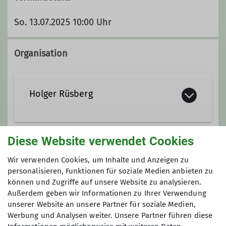
So. 13.07.2025 10:00 Uhr
Organisation
Holger Rüsberg
0179 20 11 871
Diese Website verwendet Cookies
Gruppe
holger.ruesberg@dav-bochum.de
Wir verwenden Cookies, um Inhalte und Anzeigen zu
personalisieren, Funktionen für soziale Medien anbieten zu
können und Zugriffe auf unsere Website zu analysieren.
TAGESWANDERUNG
Außerdem geben wir Informationen zu Ihrer Verwendung
Qualifikationen
unserer Website an unsere Partner für soziale Medien,
Werbung und Analysen weiter. Unsere Partner führen diese
Wanderleiter*in