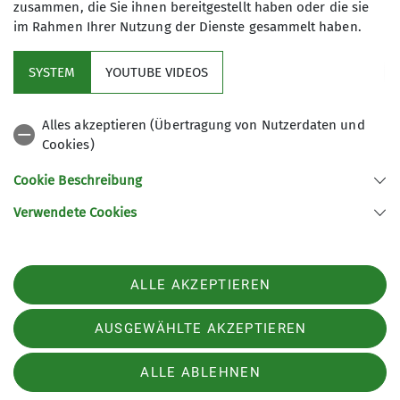
zusammen, die Sie ihnen bereitgestellt haben oder die sie
ca. 20 km. Die Anforderungen an die
im Rahmen Ihrer Nutzung der Dienste gesammelt haben.
Kondition können dabei stark
variieren. Die Events werden mal mit,
SYSTEM
YOUTUBE VIDEOS
mal ohne anschließende Einkehr
Sektion
angeboten. Je nach Ausschreibung
Alles akzeptieren (Übertragung von Nutzerdaten und
steht das gemeinschaftliche Natur-
Cookies)
Aktuelles
und/oder Kulturerlebnis oder die
sportliche Unternehmung im
Cookie Beschreibung
Vordergrund.
Weitere Links
Verwendete Cookies
Sektion Bochum des Deutschen Alpenvereins e.V.
ALLE AKZEPTIEREN
Normannenstr. 22
44793 Bochum
AUSGEWÄHLTE AKZEPTIEREN
Telefon +49234504169
ALLE ABLEHNEN
Impressum
Datenschutz
Datenschutz-Einstellungen