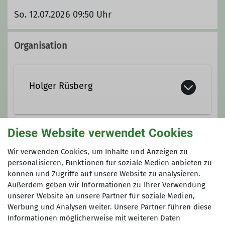
So. 12.07.2026 09:50 Uhr
Organisation
Holger Rüsberg
0179 20 11 871
Diese Website verwendet Cookies
Gruppe
holger.ruesberg@dav-bochum.de
Wir verwenden Cookies, um Inhalte und Anzeigen zu
personalisieren, Funktionen für soziale Medien anbieten zu
können und Zugriffe auf unsere Website zu analysieren.
TAGESWANDERUNG
Außerdem geben wir Informationen zu Ihrer Verwendung
Qualifikationen
unserer Website an unsere Partner für soziale Medien,
Werbung und Analysen weiter. Unsere Partner führen diese
Wanderleiter*in
Informationen möglicherweise mit weiteren Daten
Die Länge der Wanderungen beträgt