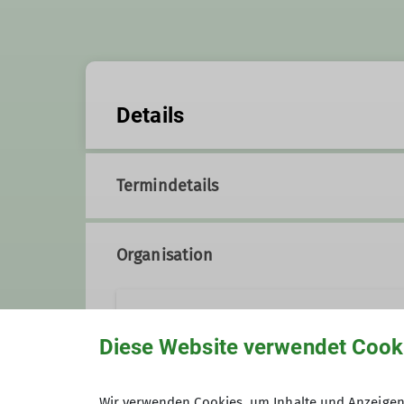
Details
Termindetails
Organisation
Volker Bengs
Diese Website verwendet Cook
V.Bengs@t-online.de
Wir verwenden Cookies, um Inhalte und Anzeigen 