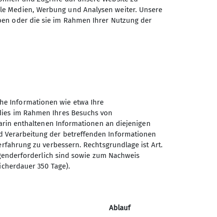
ale Medien, Werbung und Analysen weiter. Unsere
ben oder die sie im Rahmen Ihrer Nutzung der
nen dabei stark variieren. Die
he Informationen wie etwa Ihre
ibung steht das gemeinschaftliche
 dies im Rahmen Ihres Besuchs von
darin enthaltenen Informationen an diejenigen
d Verarbeitung der betreffenden Informationen
erfahrung zu verbessern. Rechtsgrundlage ist Art.
ingenderforderlich sind sowie zum Nachweis
icherdauer 350 Tage).
Sektion Bochum des
Deutschen Alpenvereins e.V.
Ablauf