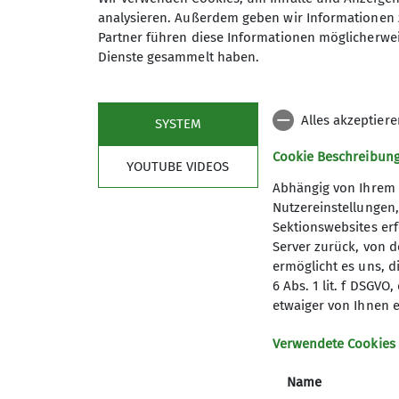
analysieren. Außerdem geben wir Informationen 
Gruppe
Partner führen diese Informationen möglicherwei
Dienste gesammelt haben.
TAGESWANDERUNG
Alles akzeptier
SYSTEM
Cookie Beschreibun
YOUTUBE VIDEOS
Die Länge der Wanderungen beträ
Abhängig von Ihrem 
Events werden mal mit, mal ohn
Nutzereinstellungen
Natur- und/oder Kulturerlebnis
Sektionswebsites erf
Server zurück, von 
ermöglicht es uns, d
6 Abs. 1 lit. f DSGV
etwaiger von Ihnen e
Verwendete Cookies
Sektion
Aktu
Name