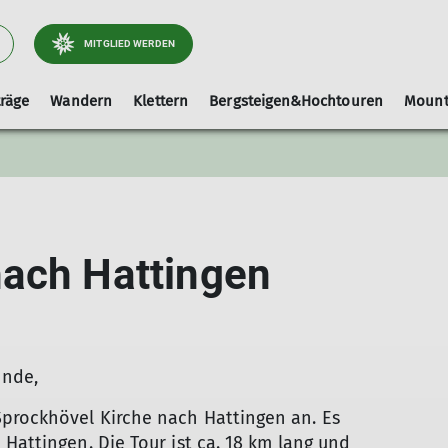
MITGLIED WERDEN
träge
Wandern
Klettern
Bergsteigen&Hochtouren
Mount
reff
ive im JDAV
Programm
Ehrenamt
Schwarzes Brett Mountainbiken
Kurse & Touren
Geschäftsstelle
alpenvereinaktiv.com
Jugendleiter*innenausbi
Bücherecke
Schwarzes Brett Be
Kurs-/Tourbesch
Hütte
tokolle der Jugendvollversammlung
Hüttenpor
Hüttente
nach Hattingen
dschaft
Tourenvo
ündigung
Aktuelles
unde,
prockhövel Kirche nach Hattingen an. Es
Hattingen. Die Tour ist ca. 18 km lang und