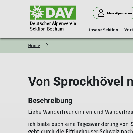
Mein.Alpenverein
Unsere Sektion
Vor
Home
Satzung
Kinder- und Jugendklettergruppe
Kletterstammtisch
Tourenformate
Vorstand und Beirat
Kurse&Touren
Gymnastik 60+
Programm
Mitgliedschaft
Freier Klettert
Akt
JDAV-Klettertreff
Vorstand
Mitglied werden
Pro
Beirat und Funktionäre
Mitgliedsbeiträge
Von Sprockhövel 
DAV-Familienmitglie
Informationen zur K
Beschreibung
Liebe Wanderfreundinnen und Wanderfre
ich biete euch eine Tageswanderung von S
geht durch die Elfringhauser Schweiz nach 