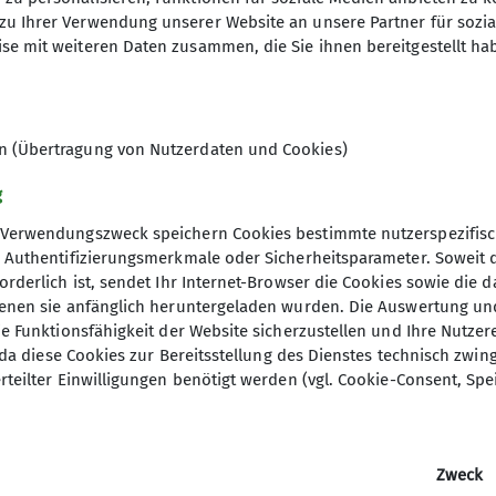
zu Ihrer Verwendung unserer Website an unsere Partner für sozi
se mit weiteren Daten zusammen, die Sie ihnen bereitgestellt ha
en (Übertragung von Nutzerdaten und Cookies)
g
gt ca. 20 km. Die Anforderungen an die Kondition kön
Verwendungszweck speichern Cookies bestimmte nutzerspezifisc
e anschließende Einkehr angeboten. Je nach Ausschre
, Authentifizierungsmerkmale oder Sicherheitsparameter. Soweit
 oder die sportliche Unternehmung im Vordergrund.
orderlich ist, sendet Ihr Internet-Browser die Cookies sowie die 
denen sie anfänglich heruntergeladen wurden. Die Auswertung un
ie Funktionsfähigkeit der Website sicherzustellen und Ihre Nutzer
O, da diese Cookies zur Bereitsstellung des Dienstes technisch zw
rteilter Einwilligungen benötigt werden (vgl. Cookie-Consent, Spe
elles
Weitere Links
Zweck