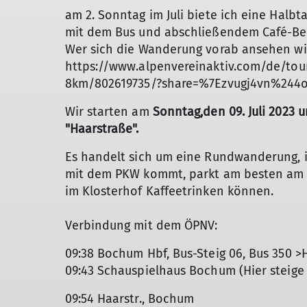
am 2. Sonntag im Juli biete ich eine Halb
mit dem Bus und abschließendem Café-Be
Wer sich die Wanderung vorab ansehen will,
https://www.alpenvereinaktiv.com/de/tour
8km/802619735/?share=%7Ezvugj4vn%244o
Wir starten am
Sonntag,den 09. Juli 2023 u
"Haarstraße".
Es handelt sich um eine Rundwanderung, i
mit dem PKW kommt, parkt am besten am Zi
im Klosterhof Kaffeetrinken können.
Verbindung mit dem ÖPNV:
09:38 Bochum Hbf, Bus-Steig 06, Bus 350 >
09:43 Schauspielhaus Bochum (Hier steige 
09:54 Haarstr., Bochum