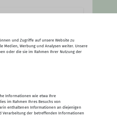
önnen und Zugriffe auf unsere Website zu
ale Medien, Werbung und Analysen weiter. Unsere
ben oder die sie im Rahmen Ihrer Nutzung der
nnen dabei variieren. Je nach
he Informationen wie etwa Ihre
sportliche Unternehmung im
 dies im Rahmen Ihres Besuchs von
darin enthaltenen Informationen an diejenigen
d Verarbeitung der betreffenden Informationen