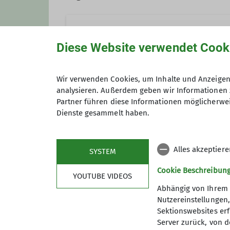
Holger Rüsberg
Diese Website verwendet Cook
0179 20 11 871
holger.
Wir verwenden Cookies, um Inhalte und Anzeigen 
analysieren. Außerdem geben wir Informationen 
Gruppe
Partner führen diese Informationen möglicherwei
Dienste gesammelt haben.
Qualifikationen
HALBTAGESWANDERUNG
Wanderleiter*in
Alles akzeptier
SYSTEM
Cookie Beschreibun
YOUTUBE VIDEOS
Die Länge der Wanderungen beträ
Abhängig von Ihrem 
Ausschreibung steht das gemein
Nutzereinstellungen
Vordergrund.
Sektionswebsites erf
Server zurück, von 