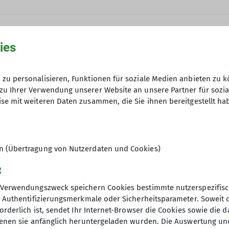
ies
ruesberg@dav-bochum.de
zu personalisieren, Funktionen für soziale Medien anbieten zu k
zu Ihrer Verwendung unserer Website an unsere Partner für sozi
se mit weiteren Daten zusammen, die Sie ihnen bereitgestellt ha
en (Übertragung von Nutzerdaten und Cookies)
g
gt ca. 15 km. Die Anforderungen an die Kondition kö
Verwendungszweck speichern Cookies bestimmte nutzerspezifisc
schaftliche Natur- und/oder Kulturerlebnis oder die 
, Authentifizierungsmerkmale oder Sicherheitsparameter. Soweit
orderlich ist, sendet Ihr Internet-Browser die Cookies sowie die 
denen sie anfänglich heruntergeladen wurden. Die Auswertung un