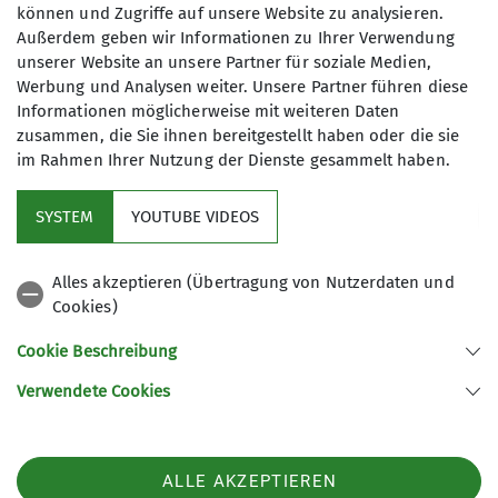
können und Zugriffe auf unsere Website zu analysieren.
HALBTAGESWANDERUNG
Außerdem geben wir Informationen zu Ihrer Verwendung
unserer Website an unsere Partner für soziale Medien,
Werbung und Analysen weiter. Unsere Partner führen diese
Informationen möglicherweise mit weiteren Daten
Die Länge der Wanderungen beträgt
zusammen, die Sie ihnen bereitgestellt haben oder die sie
ca. 15 km. Die Anforderungen an die
im Rahmen Ihrer Nutzung der Dienste gesammelt haben.
Kondition können dabei variieren. Je
nach Ausschreibung steht das
SYSTEM
YOUTUBE VIDEOS
gemeinschaftliche Natur- und/oder
Sektion
Kulturerlebnis oder die sportliche
Alles akzeptieren (Übertragung von Nutzerdaten und
Unternehmung im Vordergrund.
Cookies)
Aktuelles
Cookie Beschreibung
Weitere Links
Verwendete Cookies
Sektion Bochum des Deutschen Alpenvereins e.V.
ALLE AKZEPTIEREN
Normannenstr. 22