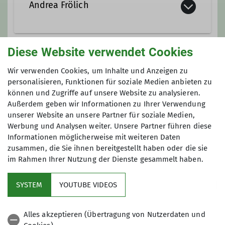
Andrea Frölich
a_froelich@gmx.de
Diese Website verwendet Cookies
Gruppe
Wir verwenden Cookies, um Inhalte und Anzeigen zu
personalisieren, Funktionen für soziale Medien anbieten zu
können und Zugriffe auf unsere Website zu analysieren.
KURZSTRECKE
Außerdem geben wir Informationen zu Ihrer Verwendung
unserer Website an unsere Partner für soziale Medien,
Werbung und Analysen weiter. Unsere Partner führen diese
Informationen möglicherweise mit weiteren Daten
Wenn es mal nicht so lang sein soll ...
zusammen, die Sie ihnen bereitgestellt haben oder die sie
Unsere Kurzstreckenwanderungen
im Rahmen Ihrer Nutzung der Dienste gesammelt haben.
führen meist in die nähere Umgebung
des Ruhrgebiets. Die Länge beträgt ca.
SYSTEM
YOUTUBE VIDEOS
10 km.
Sektion
Alles akzeptieren (Übertragung von Nutzerdaten und