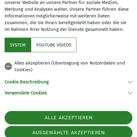
unserer Website an unsere Partner für soziale Medien,
Werbung und Analysen weiter. Unsere Partner führen diese
Informationen möglicherweise mit weiteren Daten
Die Länge der Wanderungen beträgt
zusammen, die Sie ihnen bereitgestellt haben oder die sie
ca. 20 km. Die Anforderungen an die
im Rahmen Ihrer Nutzung der Dienste gesammelt haben.
Kondition können dabei stark
variieren. Die Events werden mal mit,
SYSTEM
YOUTUBE VIDEOS
mal ohne anschließende Einkehr
Sektion
angeboten. Je nach Ausschreibung
Alles akzeptieren (Übertragung von Nutzerdaten und
steht das gemeinschaftliche Natur-
Cookies)
Aktuelles
und/oder Kulturerlebnis oder die
sportliche Unternehmung im
Cookie Beschreibung
Vordergrund.
Weitere Links
Verwendete Cookies
Sektion Bochum des Deutschen Alpenvereins e.V.
ALLE AKZEPTIEREN
Normannenstr. 22
44793 Bochum
AUSGEWÄHLTE AKZEPTIEREN
Telefon +49234504169